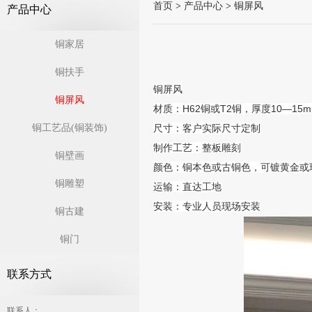
首页
>
产品中心
>
铜屏风
产品中心
铜家居
铜扶手
铜屏风
铜屏风
材质：H62铜或T2铜，厚度10—15
铜工艺品(铜装饰)
尺寸：客户实际尺寸定制
制作工艺：整板雕刻
铜壁画
颜色：铜本色或古铜色，可镀黄金或
铜雕塑
运输：直达工地
安装：专业人员现场安装
铜古建
铜门
联系方式
联系人：