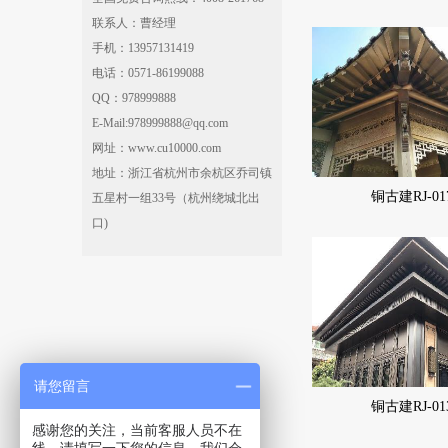
联系人：曹经理
手机：13957131419
电话：0571-86199088
QQ：978999888
E-Mail:978999888@qq.com
网址：www.cu10000.com
地址：浙江省杭州市余杭区乔司镇
铜古建RJ-01
五星村一组33号（杭州绕城北出
口)
请您留言
铜古建RJ-01
感谢您的关注，当前客服人员不在