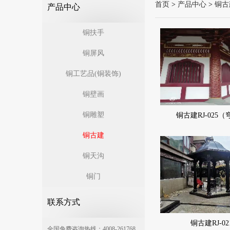
首页
>
产品中心
>
铜古
产品中心
铜扶手
铜屏风
铜工艺品(铜装饰)
铜壁画
铜雕塑
铜古建RJ-025
铜古建
铜天沟
铜门
联系方式
铜古建RJ-02
全国免费咨询热线：4008-261768