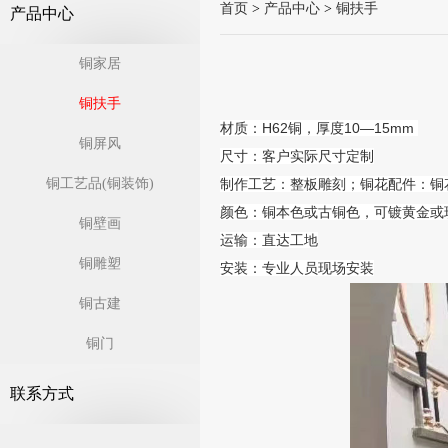
首页
>
产品中心
>
铜扶手
产品中心
铜家居
铜扶手
材质：H62铜，厚度10—15mm
铜屏风
尺寸：客户实际尺寸定制
铜工艺品(铜装饰)
制作工艺：整板雕刻；铜花配件：铜
颜色：铜本色或古铜色，可镀黄金或
铜壁画
运输：直达工地
铜雕塑
安装：专业人员现场安装
铜古建
铜门
联系方式